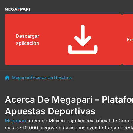
Descargar
Re
aplicación
Megapari
Acerca de Nosotros
Acerca De Megapari – Plataf
Apuestas Deportivas
Megapari
opera en México bajo licencia oficial de Curaz
más de 10,000 juegos de casino incluyendo tragamonedas