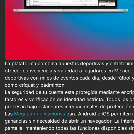
La plataforma combina apuestas deportivas y entretenimi
ofrecer conveniencia y variedad a jugadores en México.
deportivas con miles de eventos cada día, desde fútbol
como críquet y bádminton.
La seguridad de tu cuenta está protegida mediante encrip
factores y verificación de identidad estricta. Todos los 
procesan bajo estándares internacionales de protección 
Las
Megapari aplicaciones
para Android e iOS permiten re
ganancias sin necesidad de abrir un navegador. La inter
pantalla, manteniendo todas las funciones disponibles sin