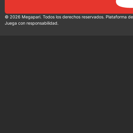
© 2026 Megapari. Todos los derechos reservados. Plataforma de 
Juega con responsabilidad.